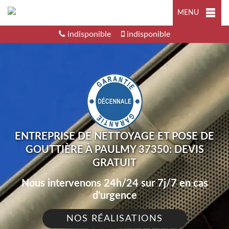
MENU
indisponible
indisponible
ENTREPRISE DE NETTOYAGE ET POSE DE
GOUTTIÈRE À PAULMY 37350: DEVIS
GRATUIT
Nous intervenons 24h/24 sur 7j/7 en cas
d'urgence
NOS RÉALISATIONS