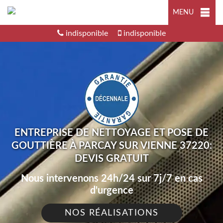
MENU
indisponible
indisponible
ENTREPRISE DE NETTOYAGE ET POSE DE
GOUTTIÈRE À PARCAY SUR VIENNE 37220:
DEVIS GRATUIT
Nous intervenons 24h/24 sur 7j/7 en cas
d'urgence
NOS RÉALISATIONS