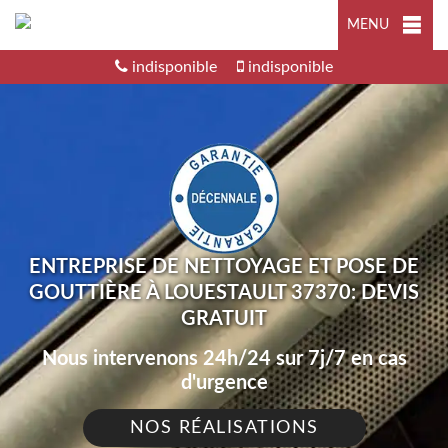
MENU
indisponible
indisponible
ENTREPRISE DE NETTOYAGE ET POSE DE
GOUTTIÈRE À LOUESTAULT 37370: DEVIS
GRATUIT
Nous intervenons 24h/24 sur 7j/7 en cas
d'urgence
NOS RÉALISATIONS