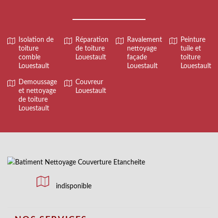
Isolation de
Réparation
Ravalement
Peinture
toiture
de toiture
nettoyage
tuile et
comble
Louestault
façade
toiture
Louestault
Louestault
Louestault
Demoussage
Couvreur
et nettoyage
Louestault
de toiture
Louestault
indisponible