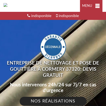
MENU
indisponible
indisponible
ENTREPRISE DE NETTOYAGE ET POSE DE
GOUTTIÈRE À CORMERY 37320: DEVIS
GRATUIT
Nous intervenons 24h/24 sur 7j/7 en cas
d'urgence
NOS RÉALISATIONS