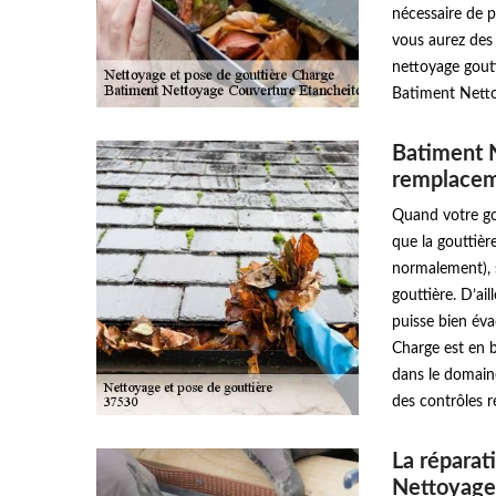
nécessaire de p
vous aurez des 
nettoyage goutt
Batiment Netto
Batiment N
remplacem
Quand votre go
que la gouttièr
normalement), 
gouttière. D’ail
puisse bien éva
Charge est en b
dans le domain
des contrôles r
La réparat
Nettoyage