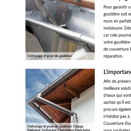
Pour garantir u
gouttière soit 
murs en parfait
moisissure. Dès 
car cela pourra
votre gouttière
de couverture 
réparation.
L’importan
Afin de préserve
meilleure solut
d'eaux qui vont
sachez qu’il est
procure égaleme
n’hésitez pas 
Couverture Etan
vous souhaitez i