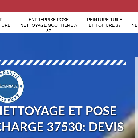
T
ENTREPRISE POSE
PEINTURE TUILE
TURE
NETTOYAGE GOUTTIÈRE À
ET TOITURE 37
NE
37
NETTOYAGE ET POSE
CHARGE 37530: DEVIS