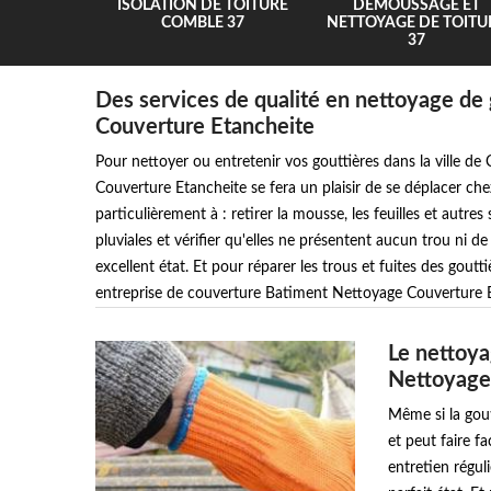
UR 37
ISOLATION DE TOITURE
DEMOUSSAGE ET
COMBLE 37
NETTOYAGE DE TOITU
37
Des services de qualité en nettoyage de
Couverture Etancheite
Pour nettoyer ou entretenir vos gouttières dans la ville d
Couverture Etancheite se fera un plaisir de se déplacer ch
particulièrement à : retirer la mousse, les feuilles et autre
pluviales et vérifier qu'elles ne présentent aucun trou ni de 
excellent état. Et pour réparer les trous et fuites des goutti
entreprise de couverture Batiment Nettoyage Couverture E
Le nettoya
Nettoyage
Même si la gout
et peut faire f
entretien régul