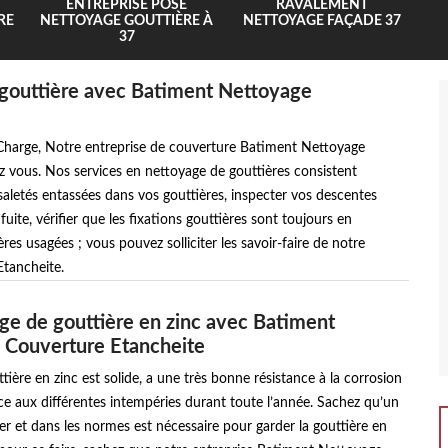
ENTREPRISE POSE
RAVALEMENT
RE
NETTOYAGE GOUTTIÈRE À
NETTOYAGE FAÇADE 37
37
 gouttière avec Batiment Nettoyage
e Charge, Notre entreprise de couverture Batiment Nettoyage
ez vous. Nos services en nettoyage de gouttières consistent
s saletés entassées dans vos gouttières, inspecter vos descentes
fuite, vérifier que les fixations gouttières sont toujours en
ères usagées ; vous pouvez solliciter les savoir-faire de notre
tancheite.
ge de gouttière en zinc avec Batiment
 Couverture Etancheite
tière en zinc est solide, a une très bonne résistance à la corrosion
ace aux différentes intempéries durant toute l’année. Sachez qu’un
ier et dans les normes est nécessaire pour garder la gouttière en