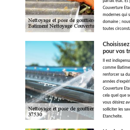
parfait état. E
Couverture Etan
modernes qui so
domaine ; nous
toutes circonst
Choisisse
pour vos t
Il est indispens
comme Batiment
renforcer sa dur
années d’expér
Couverture Etan
cela quel que so
vous désirez av
solliciter les 
Etancheite.