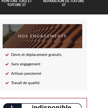
PEINTURE TUILE ET
RÉPARATION DE TOITURE
COUV
TOITURE 37
37
NOS ENGAGEMENTS
Devis et déplacement gratuits
Sans engagement
Artisan passionné
Travail de qualité
indisponible