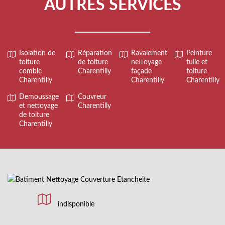
AUTRES SERVICES
Isolation de
Réparation
Ravalement
Peinture
toiture
de toiture
nettoyage
tuile et
comble
Charentilly
façade
toiture
Charentilly
Charentilly
Charentilly
Demoussage
Couvreur
et nettoyage
Charentilly
de toiture
Charentilly
indisponible