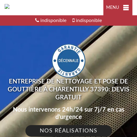
MENU
indisponible
indisponible
ENTREPRISE DE NETTOYAGE ET POSE DE
GOUTTIÈRE À CHARENTILLY 37390: DEVIS
GRATUIT
Nous intervenons 24h/24 sur 7j/7 en cas
d'urgence
NOS RÉALISATIONS