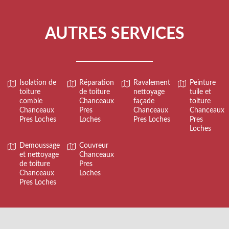
AUTRES SERVICES
Isolation de
Réparation
Ravalement
Peinture
toiture
de toiture
nettoyage
tuile et
comble
Chanceaux
façade
toiture
Chanceaux
Pres
Chanceaux
Chanceaux
Pres Loches
Loches
Pres Loches
Pres
Loches
Demoussage
Couvreur
et nettoyage
Chanceaux
de toiture
Pres
Chanceaux
Loches
Pres Loches