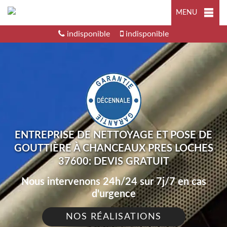
MENU
indisponible
indisponible
ENTREPRISE DE NETTOYAGE ET POSE DE
GOUTTIÈRE À CHANCEAUX PRES LOCHES
37600: DEVIS GRATUIT
Nous intervenons 24h/24 sur 7j/7 en cas
d'urgence
NOS RÉALISATIONS