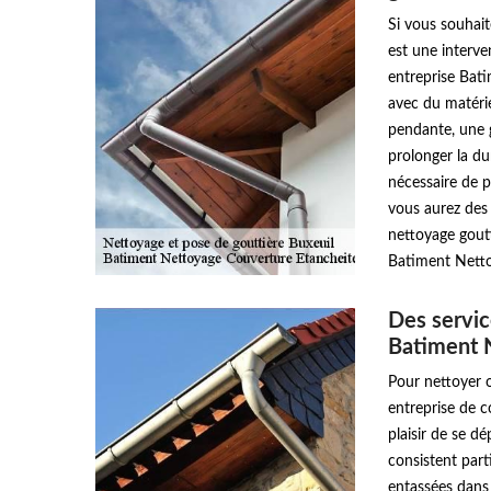
Si vous souhait
est une interve
entreprise Bat
avec du matéri
pendante, une 
prolonger la du
nécessaire de p
vous aurez des 
nettoyage goutt
Batiment Netto
Des servic
Batiment 
Pour nettoyer o
entreprise de 
plaisir de se d
consistent parti
entassées dans 