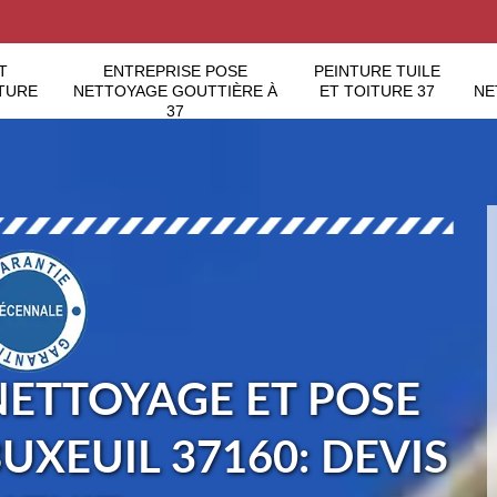
T
ENTREPRISE POSE
PEINTURE TUILE
TURE
NETTOYAGE GOUTTIÈRE À
ET TOITURE 37
NE
37
NETTOYAGE ET POSE
UXEUIL 37160: DEVIS