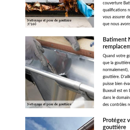
couverture Bat
qualifications 
vous assurer de
que nous avons 
Batiment N
remplacem
Quand votre go
que la gouttièr
normalement), 
gouttière. D’ail
puisse bien éva
Buxeuil est en 
dans le domain
des contrôles r
Protégez v
gouttière