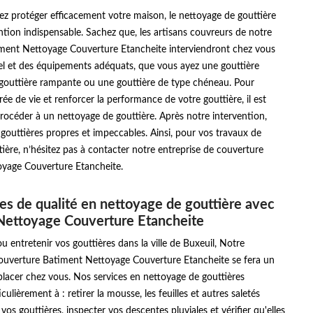
ez protéger efficacement votre maison, le nettoyage de gouttière
ntion indispensable. Sachez que, les artisans couvreurs de notre
iment Nettoyage Couverture Etancheite interviendront chez vous
el et des équipements adéquats, que vous ayez une gouttière
gouttière rampante ou une gouttière de type chéneau. Pour
rée de vie et renforcer la performance de votre gouttière, il est
rocéder à un nettoyage de gouttière. Après notre intervention,
gouttières propres et impeccables. Ainsi, pour vos travaux de
ière, n’hésitez pas à contacter notre entreprise de couverture
yage Couverture Etancheite.
es de qualité en nettoyage de gouttière avec
Nettoyage Couverture Etancheite
u entretenir vos gouttières dans la ville de Buxeuil, Notre
couverture Batiment Nettoyage Couverture Etancheite se fera un
éplacer chez vous. Nos services en nettoyage de gouttières
culièrement à : retirer la mousse, les feuilles et autres saletés
vos gouttières, inspecter vos descentes pluviales et vérifier qu'elles