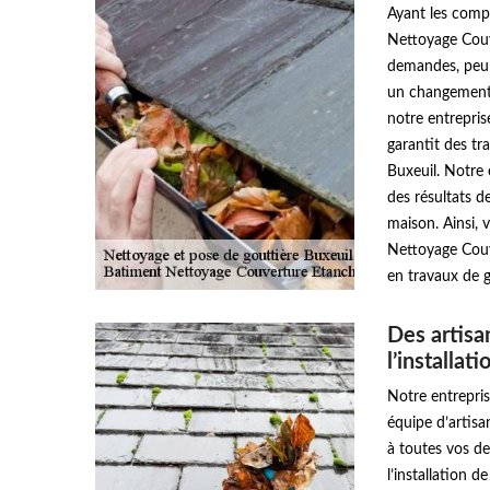
Ayant les comp
Nettoyage Couv
demandes, peu 
un changement o
notre entrepri
garantit des tr
Buxeuil. Notre
des résultats d
maison. Ainsi,
Nettoyage Couve
en travaux de g
Des artisa
l’installat
Notre entrepri
équipe d’artisa
à toutes vos de
l’installation d