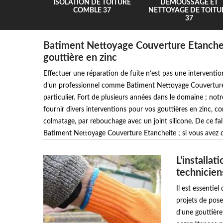
UR 37
ISOLATION DE TOITURE
DEMOUSSAGE ET
COMBLE 37
NETTOYAGE DE TOITU
37
Batiment Nettoyage Couverture Etancheit
gouttière en zinc
Effectuer une réparation de fuite n’est pas une interventio
d’un professionnel comme Batiment Nettoyage Couverture Et
particulier. Fort de plusieurs années dans le domaine ; n
fournir divers interventions pour vos gouttières en zinc, c
colmatage, par rebouchage avec un joint silicone. De ce fai
Batiment Nettoyage Couverture Etancheite ; si vous avez des
L’installat
techniciens
Il est essentie
projets de pose 
d’une gouttière