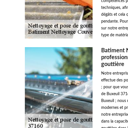
compétences par
techniques, afi
dégâts et cela 
pendante. Pour 
sur notre entre
type de matéria
Batiment 
profession
gouttière
Notre entrepri
effectue des po
; pour que vous
de Buxeuil 371
Buxeuil ; nous 
modernes et pro
notre entrepri
dans la capacit