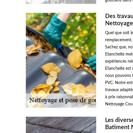
gouttière dans 
Des travau
Nettoyage
Quel que soit l
remplacement, u
Sachez que, no
Etancheite met 
expériences né
Etancheite est
nous pouvons tr
PVC. Notre ent
travaux adaptés
à prix raisonna
Nettoyage Couv
Les divers
Batiment 