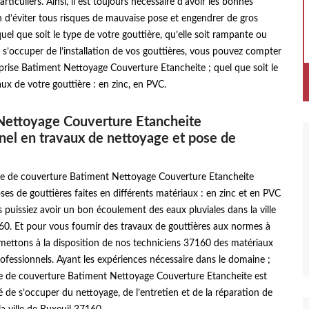
ticuliers. Ainsi, il est toujours nécessaire d’avoir les bonnes
n d’éviter tous risques de mauvaise pose et engendrer de gros
quel que soit le type de votre gouttière, qu’elle soit rampante ou
s’occuper de l’installation de vos gouttières, vous pouvez compter
prise Batiment Nettoyage Couverture Etancheite ; quel que soit le
ux de votre gouttière : en zinc, en PVC.
Nettoyage Couverture Etancheite
nel en travaux de nettoyage et pose de
se de couverture Batiment Nettoyage Couverture Etancheite
ses de gouttières faites en différents matériaux : en zinc et en PVC
 puissiez avoir un bon écoulement des eaux pluviales dans la ville
60. Et pour vous fournir des travaux de gouttières aux normes à
mettons à la disposition de nos techniciens 37160 des matériaux
fessionnels. Ayant les expériences nécessaire dans le domaine ;
se de couverture Batiment Nettoyage Couverture Etancheite est
é de s’occuper du nettoyage, de l’entretien et de la réparation de