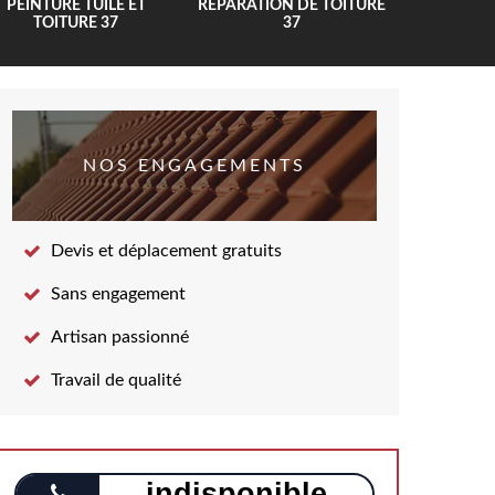
PEINTURE TUILE ET
RÉPARATION DE TOITURE
COUV
TOITURE 37
37
NOS ENGAGEMENTS
Devis et déplacement gratuits
Sans engagement
Artisan passionné
Travail de qualité
indisponible