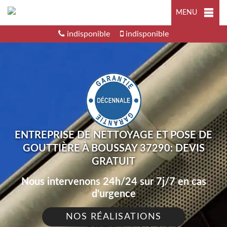
MENU
indisponible
indisponible
ENTREPRISE DE NETTOYAGE ET POSE DE
GOUTTIÈRE À BOUSSAY 37290: DEVIS
GRATUIT
Nous intervenons 24h/24 sur 7j/7 en cas
d'urgence
NOS RÉALISATIONS