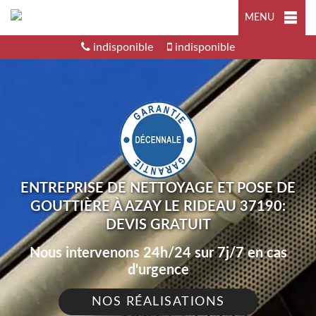
MENU
indisponible
indisponible
ENTREPRISE DE NETTOYAGE ET POSE DE
GOUTTIÈRE À AZAY LE RIDEAU 37190:
DEVIS GRATUIT
Nous intervenons 24h/24 sur 7j/7 en cas
d'urgence
NOS RÉALISATIONS