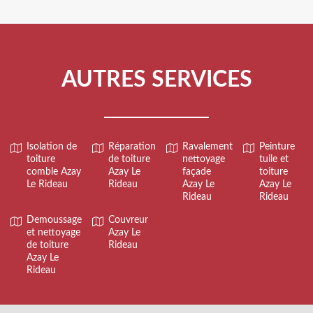
AUTRES SERVICES
Isolation de
Réparation
Ravalement
Peinture
toiture
de toiture
nettoyage
tuile et
comble Azay
Azay Le
façade
toiture
Le Rideau
Rideau
Azay Le
Azay Le
Rideau
Rideau
Demoussage
Couvreur
et nettoyage
Azay Le
de toiture
Rideau
Azay Le
Rideau