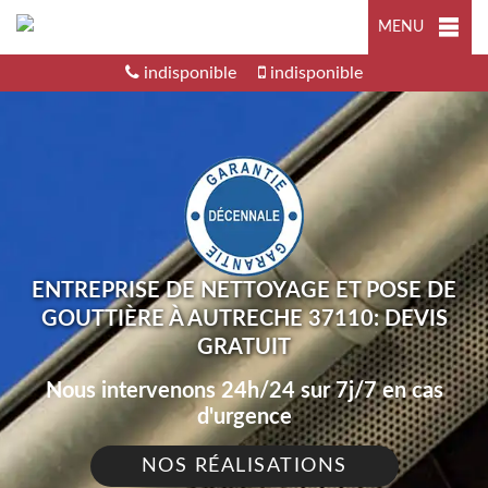
MENU
indisponible
indisponible
ENTREPRISE DE NETTOYAGE ET POSE DE
GOUTTIÈRE À AUTRECHE 37110: DEVIS
GRATUIT
Nous intervenons 24h/24 sur 7j/7 en cas
d'urgence
NOS RÉALISATIONS