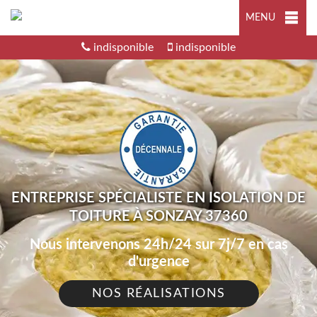
MENU
indisponible
indisponible
ENTREPRISE SPÉCIALISTE EN ISOLATION DE
TOITURE À SONZAY 37360
Nous intervenons 24h/24 sur 7j/7 en cas
d'urgence
NOS RÉALISATIONS