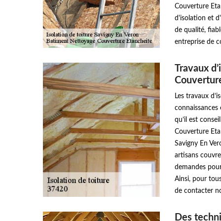
Couverture Etan
d'isolation et d
de qualité, fia
entreprise de 
Travaux d’
Couvertur
Les travaux d’i
connaissances et
qu’il est conse
Couverture Etan
Savigny En Ver
artisans couvre
demandes pour q
Ainsi, pour tou
de contacter n
Des technic