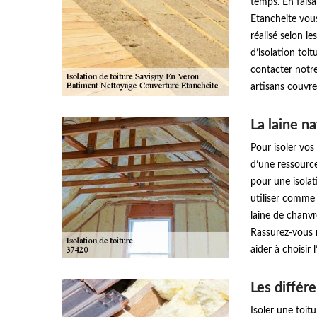
temps. En fais
Etancheite vous
réalisé selon le
d’isolation toi
contacter notr
artisans couvr
La laine na
Pour isoler vos 
d’une ressource
pour une isolat
utiliser comme i
laine de chanvre
Rassurez-vous 
aider à choisir 
Les différe
Isoler une toitu