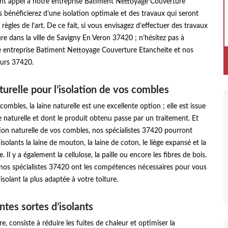
ant appel à notre entreprise Batiment Nettoyage Couverture
 bénéficierez d’une isolation optimale et des travaux qui seront
s règles de l’art. De ce fait, si vous envisagez d’effectuer des travaux
ture dans la ville de Savigny En Veron 37420 ; n’hésitez pas à
e entreprise Batiment Nettoyage Couverture Etancheite et nos
eurs 37420.
turelle pour l’isolation de vos combles
combles, la laine naturelle est une excellente option ; elle est issue
 naturelle et dont le produit obtenu passe par un traitement. Et
ion naturelle de vos combles, nos spécialistes 37420 pourront
solants la laine de mouton, la laine de coton, le liège expansé et la
. Il y a également la cellulose, la paille ou encore les fibres de bois.
nos spécialistes 37420 ont les compétences nécessaires pour vous
l’isolant la plus adaptée à votre toiture.
ntes sortes d’isolants
re, consiste à réduire les fuites de chaleur et optimiser la