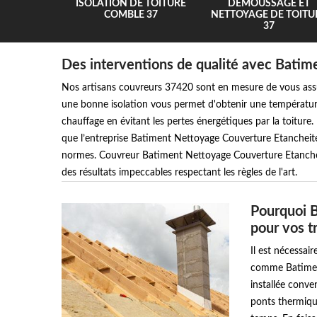
UR 37
ISOLATION DE TOITURE
DEMOUSSAGE ET
COMBLE 37
NETTOYAGE DE TOITU
37
Des interventions de qualité avec Bati
Nos artisans couvreurs 37420 sont en mesure de vous assu
une bonne isolation vous permet d'obtenir une températur
chauffage en évitant les pertes énergétiques par la toiture. 
que l’entreprise Batiment Nettoyage Couverture Etancheite 
normes. Couvreur Batiment Nettoyage Couverture Etancheit
des résultats impeccables respectant les règles de l'art.
Pourquoi 
pour vos tr
Il est nécessair
comme Batiment
installée conve
ponts thermique