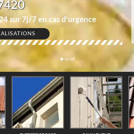
7420
4 sur 7j/7 en cas d'urgence
ÉALISATIONS
scroll