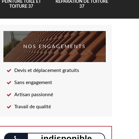
PEINTURE TUILE ET
RÉPARATION DE TOITURE
COUV
TOITURE 37
37
NOS ENGAGEMENTS
Devis et déplacement gratuits
Sans engagement
Artisan passionné
Travail de qualité
indisponible