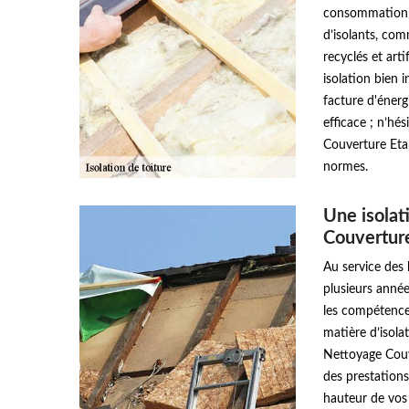
consommation d'
d’isolants, comm
recyclés et arti
isolation bien 
facture d'énergi
efficace ; n’hé
Couverture Eta
normes.
Une isolat
Couvertur
Au service des 
plusieurs anné
les compétences
matière d’isola
Nettoyage Couve
des prestations
hauteur de vos