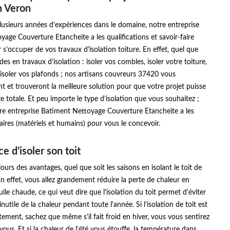
n Veron
usieurs années d’expériences dans le domaine, notre entreprise
age Couverture Etancheite a les qualifications et savoir-faire
 s’occuper de vos travaux d’isolation toiture. En effet, quel que
es en travaux d’isolation : isoler vos combles, isoler votre toiture,
, isoler vos plafonds ; nos artisans couvreurs 37420 vous
et trouveront la meilleure solution pour que votre projet puisse
te totale. Et peu importe le type d’isolation que vous souhaitez ;
re entreprise Batiment Nettoyage Couverture Etancheite a les
res (matériels et humains) pour vous le concevoir.
e d’isoler son toit
ours des avantages, quel que soit les saisons en isolant le toit de
n effet, vous allez grandement réduire la perte de chaleur en
ile chaude, ce qui veut dire que l'isolation du toit permet d'éviter
nutile de la chaleur pendant toute l'année. Si l’isolation de toit est
ctement, sachez que même s'il fait froid en hiver, vous vous sentirez
ous. Et si la chaleur de l’été vous étouffe, la température dans