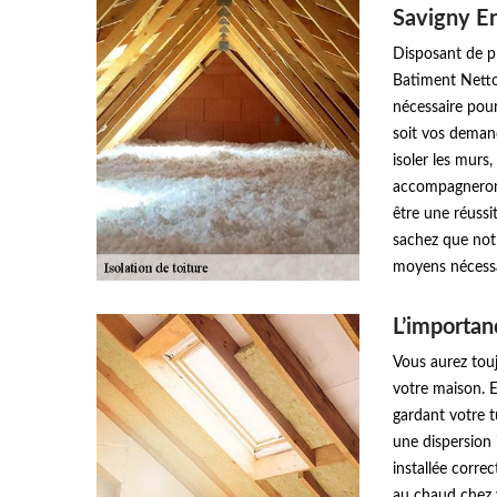
Savigny E
Disposant de pl
Batiment Nettoy
nécessaire pour
soit vos demand
isoler les murs
accompagneront 
être une réussi
sachez que not
moyens nécessai
L’importanc
Vous aurez touj
votre maison. E
gardant votre tu
une dispersion i
installée corre
au chaud chez v