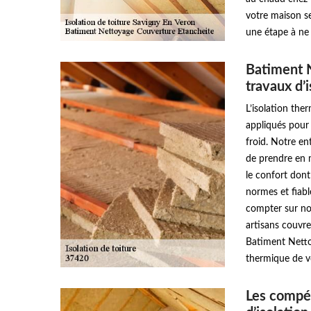
votre maison se
une étape à ne 
Batiment 
travaux d’
L’isolation the
appliqués pour 
froid. Notre e
de prendre en 
le confort dont
normes et fiab
compter sur no
artisans couvre
Batiment Nettoy
thermique de v
Les compé