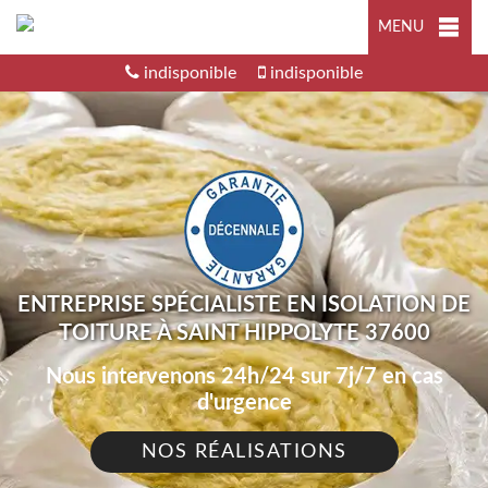
MENU
indisponible
indisponible
ENTREPRISE SPÉCIALISTE EN ISOLATION DE
TOITURE À SAINT HIPPOLYTE 37600
Nous intervenons 24h/24 sur 7j/7 en cas
d'urgence
NOS RÉALISATIONS