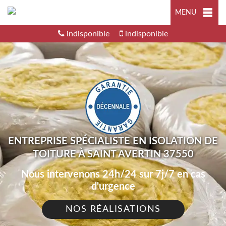
MENU
indisponible
indisponible
ENTREPRISE SPÉCIALISTE EN ISOLATION DE
TOITURE À SAINT AVERTIN 37550
Nous intervenons 24h/24 sur 7j/7 en cas
d'urgence
NOS RÉALISATIONS