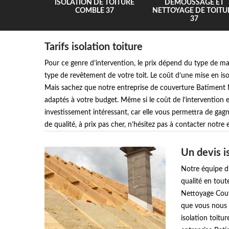
UR 37
ISOLATION DE TOITURE
DEMOUSSAGE ET
COMBLE 37
NETTOYAGE DE TOITU
37
Tarifs isolation toiture
Pour ce genre d’intervention, le prix dépend du type de mat
type de revêtement de votre toit. Le coût d’une mise en i
Mais sachez que notre entreprise de couverture Batiment
adaptés à votre budget. Même si le coût de l’intervention e
investissement intéressant, car elle vous permettra de gagn
de qualité, à prix pas cher, n’hésitez pas à contacter notr
Un devis i
Notre équipe d
qualité en tout
Nettoyage Couve
que vous nous 
isolation toitu