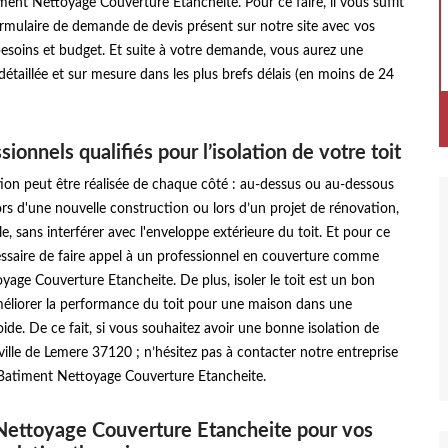
ment Nettoyage Couverture Etancheite. Pour ce faire, il vous suffit
ormulaire de demande de devis présent sur notre site avec vos
esoins et budget. Et suite à votre demande, vous aurez une
 détaillée et sur mesure dans les plus brefs délais (en moins de 24
ionnels qualifiés pour l’isolation de votre toit
tion peut être réalisée de chaque côté : au-dessus ou au-dessous
rs d'une nouvelle construction ou lors d’un projet de rénovation,
e, sans interférer avec l'enveloppe extérieure du toit. Et pour ce
écessaire de faire appel à un professionnel en couverture comme
age Couverture Etancheite. De plus, isoler le toit est un bon
liorer la performance du toit pour une maison dans une
ide. De ce fait, si vous souhaitez avoir une bonne isolation de
 ville de Lemere 37120 ; n’hésitez pas à contacter notre entreprise
Batiment Nettoyage Couverture Etancheite.
Nettoyage Couverture Etancheite pour vos