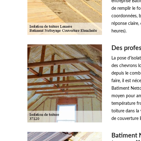
entreprise Bati
de remplir le f
coordonnées, b
réponse claire,
heures).
Des profess
La pose d'isola
des chevrons lo
depuis le combl
faire, il est n
Batiment Nettoy
moyen pour amé
température fro
toiture dans la
de couverture 
Batiment 