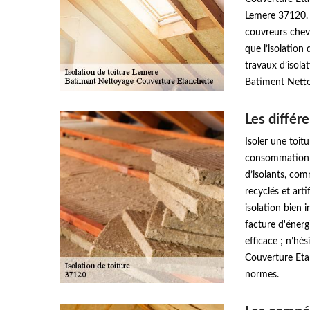
Lemere 37120. 
couvreurs chev
que l’isolation
travaux d’isola
Batiment Netto
Les différe
Isoler une toitu
consommation d'
d’isolants, comm
recyclés et arti
isolation bien 
facture d'énergi
efficace ; n’hé
Couverture Eta
normes.