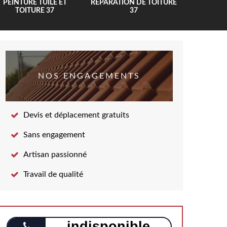
PEINTURE TUILE ET
RÉPARATION DE TOITURE
COUV
TOITURE 37
37
NOS ENGAGEMENTS
Devis et déplacement gratuits
Sans engagement
Artisan passionné
Travail de qualité
indisponible