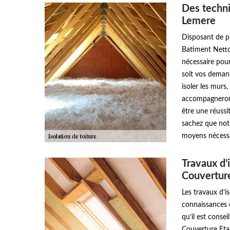
Des technic
Lemere
Disposant de pl
Batiment Nettoy
nécessaire pour
soit vos demand
isoler les murs
accompagneront 
être une réussi
sachez que not
moyens nécessai
Travaux d’
Couvertur
Les travaux d’i
connaissances et
qu’il est conse
Couverture Etan