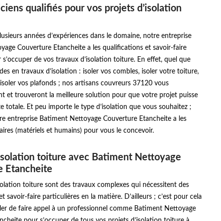
iens qualifiés pour vos projets d’isolation
usieurs années d’expériences dans le domaine, notre entreprise
age Couverture Etancheite a les qualifications et savoir-faire
 s’occuper de vos travaux d’isolation toiture. En effet, quel que
es en travaux d’isolation : isoler vos combles, isoler votre toiture,
, isoler vos plafonds ; nos artisans couvreurs 37120 vous
et trouveront la meilleure solution pour que votre projet puisse
te totale. Et peu importe le type d’isolation que vous souhaitez ;
re entreprise Batiment Nettoyage Couverture Etancheite a les
res (matériels et humains) pour vous le concevoir.
isolation toiture avec Batiment Nettoyage
e Etancheite
solation toiture sont des travaux complexes qui nécessitent des
 savoir-faire particulières en la matière. D’ailleurs ; c’est pour cela
iller de faire appel à un professionnel comme Batiment Nettoyage
cheite pour s’occuper de tous vos projets d’isolation toiture à