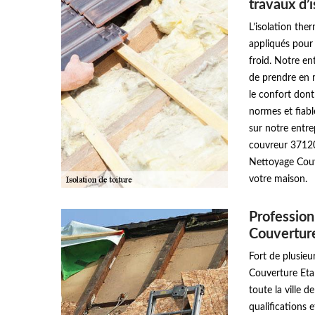
travaux d’
L’isolation the
appliqués pour 
froid. Notre e
de prendre en 
le confort dont
normes et fiab
sur notre entr
couvreur 37120.
Nettoyage Couve
votre maison.
Profession
Couvertur
Fort de plusieu
Couverture Etan
toute la ville 
qualifications 