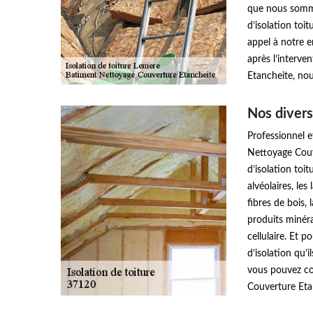
que nous somme
d’isolation toit
appel à notre 
après l’interv
Etancheite, nou
Nos diver
Professionnel 
Nettoyage Couve
d’isolation toit
alvéolaires, les
fibres de bois, 
produits minéra
cellulaire. Et p
d’isolation qu’
vous pouvez co
Couverture Eta