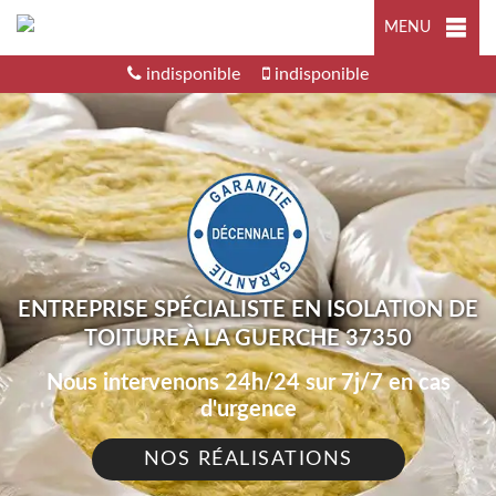
MENU
indisponible
indisponible
ENTREPRISE SPÉCIALISTE EN ISOLATION DE
TOITURE À LA GUERCHE 37350
Nous intervenons 24h/24 sur 7j/7 en cas
d'urgence
NOS RÉALISATIONS