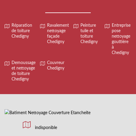
Réparation
Ravalement
Peinture
Entreprise
de toiture
nettoyage
tuile et
pose
Chedigny
façade
toiture
nettoyage
Chedigny
Chedigny
gouttière
à
Chedigny
Demoussage
Couvreur
et nettoyage
Chedigny
de toiture
Chedigny
indisponible