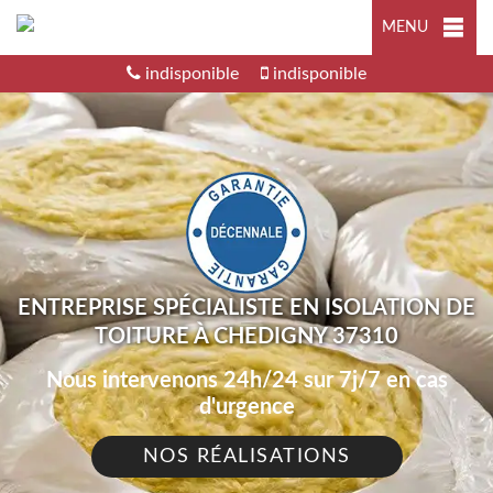
MENU
indisponible
indisponible
ENTREPRISE SPÉCIALISTE EN ISOLATION DE
TOITURE À CHEDIGNY 37310
Nous intervenons 24h/24 sur 7j/7 en cas
d'urgence
NOS RÉALISATIONS