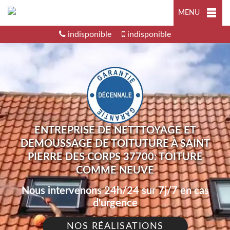
MENU
indisponible
indisponible
ENTREPRISE DE NETTTOYAGE ET
DEMOUSSAGE DE TOITUTURE À SAINT
PIERRE DES CORPS 37700: TOITURE
COMME NEUVE
Nous intervenons 24h/24 sur 7j/7 en cas
d'urgence
NOS RÉALISATIONS