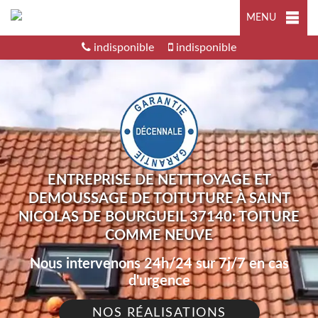
MENU
indisponible
indisponible
ENTREPRISE DE NETTTOYAGE ET
DEMOUSSAGE DE TOITUTURE À SAINT
NICOLAS DE BOURGUEIL 37140: TOITURE
COMME NEUVE
Nous intervenons 24h/24 sur 7j/7 en cas
d'urgence
NOS RÉALISATIONS