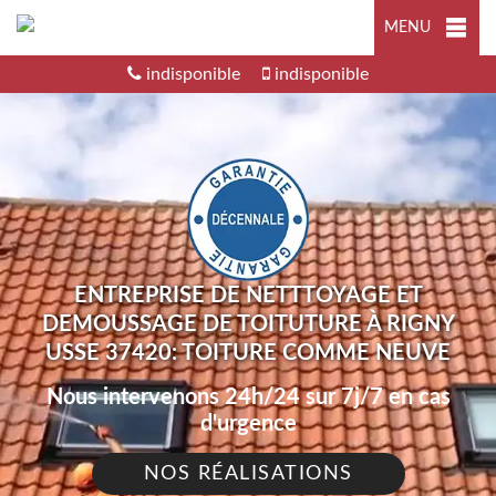
MENU
indisponible
indisponible
ENTREPRISE DE NETTTOYAGE ET
DEMOUSSAGE DE TOITUTURE À RIGNY
USSE 37420: TOITURE COMME NEUVE
Nous intervenons 24h/24 sur 7j/7 en cas
d'urgence
NOS RÉALISATIONS