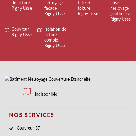
de toiture
nettoyage
tuile et
pose
Rigny Usse
façade
toiture
nettoyage
Rigny Usse
Rigny Usse
gouttière à
Rigny Usse
Couvreur
Isolation de
Rigny Usse
toiture
comble
Rigny Usse
indisponible
NOS SERVICES
Couvreur 37