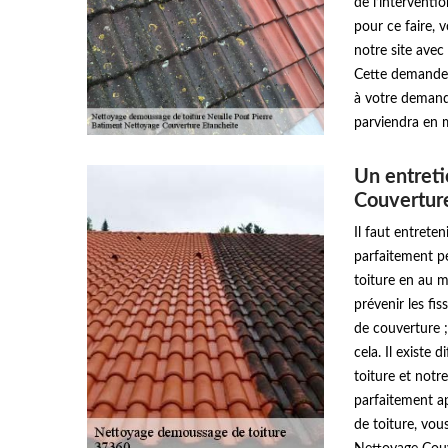
de l’interventio
pour ce faire, 
notre site avec
Cette demande d
à votre demande
parviendra en 
Un entreti
Couvertur
Il faut entrete
parfaitement pe
toiture en au mo
prévenir les fi
de couverture ;
cela. Il existe
toiture et notr
parfaitement ap
de toiture, vo