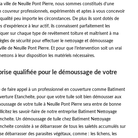
 la ville de Neuille Pont Pierre, nous sommes constitués d’une
n couvreur professionnels, expérimentés et aptes à vous concevoir
qualité peu importe les circonstances. De plus ils sont dotés de
s d’expérience à leur actif, ils connaissent parfaitement les
iquer sur chaque type de revêtement toiture et maîtrisent à ma
règles de sécurité pour effectuer le nettoyage et démoussage
ville de Neuille Pont Pierre. Et pour que l’intervention soit un vrai
ettons à leur disposition les matériels nécessaires.
rise qualifiée pour le démoussage de votre
le de faire appel à un professionnel en couverture comme Batiment
erture Etancheite, pour que votre tuile soit bien démousser aux
ussage de votre tuile à Neuille Pont Pierre sera entre de bonne
llicitez les savoir-faire de notre entreprise Batiment Nettoyage
ncheite. Un démoussage de tuile chez Batiment Nettoyage
cheite consiste à se débarrasser de tous les saletés accumulés sur
à se débarrasser des parasites végétaux, comme : les lichens, les