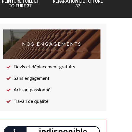
PEINTURE TUILE ET
RÉPARATION DE TOITURE
COUV
TOITURE 37
37
NOS ENGAGEMENTS
Devis et déplacement gratuits
Sans engagement
Artisan passionné
Travail de qualité
indisponible