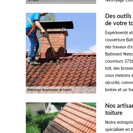
Nettoyage Couv
Des outils
de votre t
Expérimenté et 
couverture Bat
des travaux d’en
Batiment Netto
couvreurs 3736
toit, des bross
nous mettons ég
sécurité, comme
bottes et un ha
Nos artisa
toiture
Notre entrepri
spécialisée en