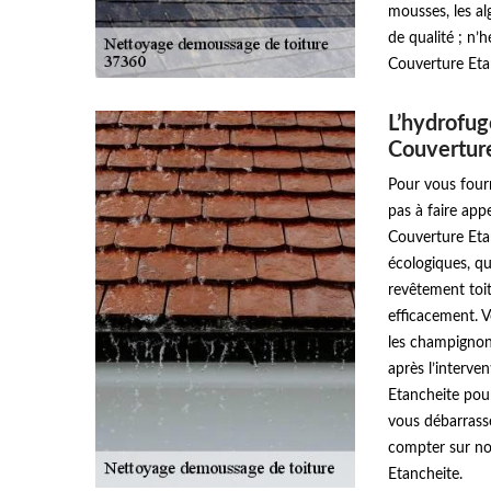
mousses, les al
de qualité ; n’
Couverture Eta
L’hydrofug
Couvertur
Pour vous fourn
pas à faire app
Couverture Etan
écologiques, qu
revêtement toit
efficacement. V
les champignon
après l’interv
Etancheite pour
vous débarrasse
compter sur no
Etancheite.