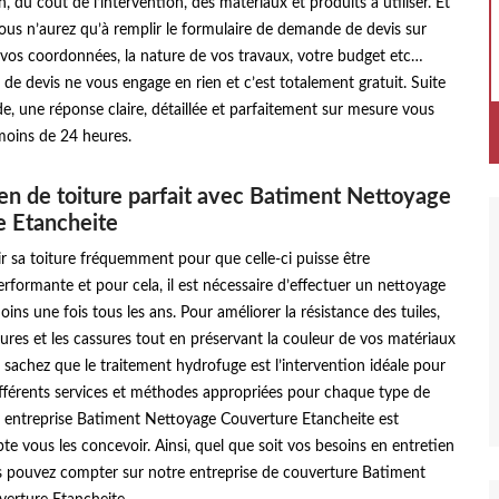
n, du coût de l’intervention, des matériaux et produits à utiliser. Et
vous n’aurez qu’à remplir le formulaire de demande de devis sur
 vos coordonnées, la nature de vos travaux, votre budget etc…
e devis ne vous engage en rien et c’est totalement gratuit. Suite
, une réponse claire, détaillée et parfaitement sur mesure vous
moins de 24 heures.
en de toiture parfait avec Batiment Nettoyage
e Etancheite
nir sa toiture fréquemment pour que celle-ci puisse être
rformante et pour cela, il est nécessaire d’effectuer un nettoyage
ins une fois tous les ans. Pour améliorer la résistance des tuiles,
ssures et les cassures tout en préservant la couleur de vos matériaux
 sachez que le traitement hydrofuge est l’intervention idéale pour
 différents services et méthodes appropriées pour chaque type de
e entreprise Batiment Nettoyage Couverture Etancheite est
te vous les concevoir. Ainsi, quel que soit vos besoins en entretien
us pouvez compter sur notre entreprise de couverture Batiment