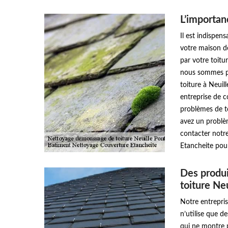
L’importanc
Il est indispens
votre maison de
par votre toit
nous sommes pa
toiture à Neuil
entreprise de 
problèmes de to
avez un problèm
contacter notr
Etancheite pour
Des produi
toiture Neu
Notre entrepri
n’utilise que d
qui ne montre p