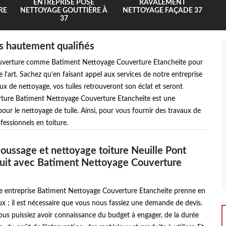
ENTREPRISE POSE
RAVALEMENT
RE
NETTOYAGE GOUTTIÈRE À
NETTOYAGE FAÇADE 37
37
s hautement qualifiés
n couverture comme Batiment Nettoyage Couverture Etancheite pour
de l’art. Sachez qu’en faisant appel aux services de notre entreprise
 de nettoyage, vos tuiles retrouveront son éclat et seront
erture Batiment Nettoyage Couverture Etancheite est une
 pour le nettoyage de tuile. Ainsi, pour vous fournir des travaux de
fessionnels en toiture.
ussage et nettoyage toiture Neuille Pont
tuit avec Batiment Nettoyage Couverture
e
e entreprise Batiment Nettoyage Couverture Etancheite prenne en
x ; il est nécessaire que vous nous fassiez une demande de devis.
ous puissiez avoir connaissance du budget à engager, de la durée