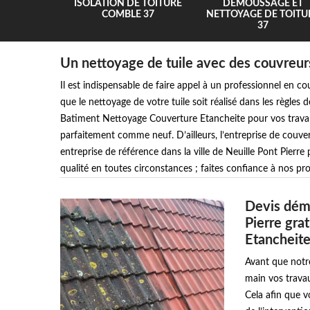
UR 37
ISOLATION DE TOITURE
DEMOUSSAGE ET
COMBLE 37
NETTOYAGE DE TOITU
37
Un nettoyage de tuile avec des couvreur
Il est indispensable de faire appel à un professionnel e
que le nettoyage de votre tuile soit réalisé dans les règles 
Batiment Nettoyage Couverture Etancheite pour vos travaux
parfaitement comme neuf. D’ailleurs, l’entreprise de couv
entreprise de référence dans la ville de Neuille Pont Pierre
qualité en toutes circonstances ; faites confiance à nos pro
Devis démo
Pierre gra
Etancheit
Avant que notr
main vos travau
Cela afin que v