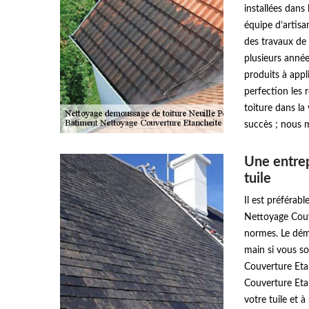
installées dans
équipe d’artisa
des travaux de 
plusieurs année
produits à appl
perfection les 
toiture dans la 
succès ; nous m
Une entrep
tuile
Il est préférab
Nettoyage Couv
normes. Le démo
main si vous so
Couverture Eta
Couverture Etan
votre tuile et 