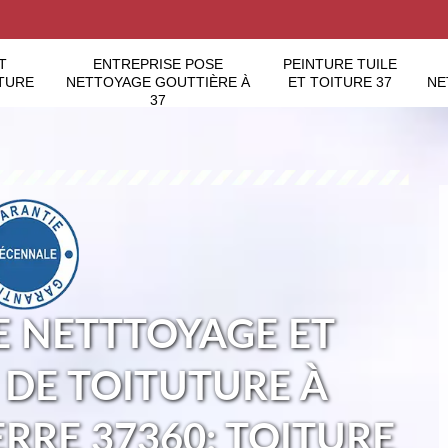
T
ENTREPRISE POSE
PEINTURE TUILE
TURE
NETTOYAGE GOUTTIÈRE À
ET TOITURE 37
NE
37
E NETTTOYAGE ET
DE TOITUTURE À
ERRE 37360: TOITURE