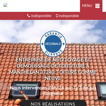
MENU
indisponible
indisponible
ENTREPRISE DE NETTTOYAGE ET
DEMOUSSAGE DE TOITUTURE À
MANTHELAN 37240: TOITURE COMME
NEUVE
Nous intervenons 24h/24 sur 7j/7 en cas
d'urgence
NOS RÉALISATIONS