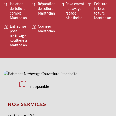
Isolation
Réparation
Ravalement
Peinture
de toiture
de toiture
nettoyage
tuile et
comble
Manthelan
façade
toiture
Manthelan
Manthelan
Manthelan
Entreprise
Couvreur
pose
Manthelan
nettoyage
gouttière à
Manthelan
indisponible
NOS SERVICES
Couvreur 37