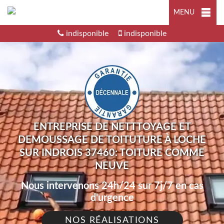
MENU
indisponible
indisponible
ENTREPRISE DE NETTTOYAGE ET
DEMOUSSAGE DE TOITUTURE À LOCHE
SUR INDROIS 37460: TOITURE COMME
NEUVE
Nous intervenons 24h/24 sur 7j/7 en cas
d'urgence
NOS RÉALISATIONS