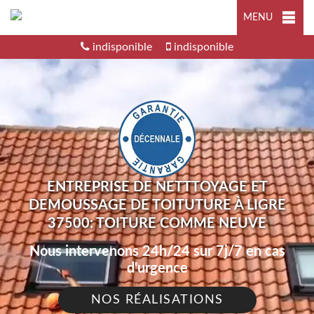
MENU
indisponible
indisponible
ENTREPRISE DE NETTTOYAGE ET
DEMOUSSAGE DE TOITUTURE À LIGRE
37500: TOITURE COMME NEUVE
Nous intervenons 24h/24 sur 7j/7 en cas
d'urgence
NOS RÉALISATIONS