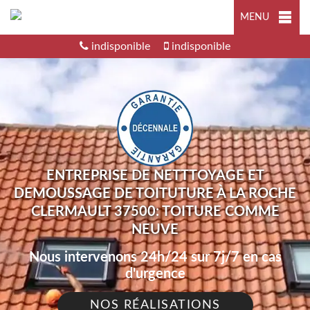
MENU
indisponible
indisponible
ENTREPRISE DE NETTTOYAGE ET
DEMOUSSAGE DE TOITUTURE À LA ROCHE
CLERMAULT 37500: TOITURE COMME
NEUVE
Nous intervenons 24h/24 sur 7j/7 en cas
d'urgence
NOS RÉALISATIONS