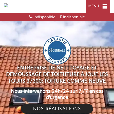
MENU
indisponible
indisponible
ENTREPRISE DE NETTTOYAGE ET
DEMOUSSAGE DE TOITUTURE À JOUE LES
TOURS 37300: TOITURE COMME NEUVE
Nous intervenons 24h/24 sur 7j/7 en cas
d'urgence
NOS RÉALISATIONS