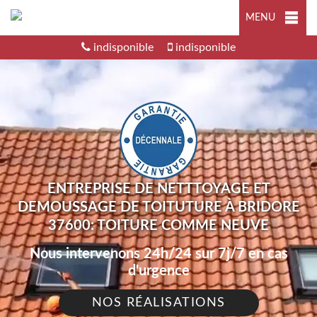
MENU
indisponible
indisponible
ENTREPRISE DE NETTTOYAGE ET
DEMOUSSAGE DE TOITUTURE À BRIDORE
37600: TOITURE COMME NEUVE
Nous intervenons 24h/24 sur 7j/7 en cas
d'urgence
NOS RÉALISATIONS