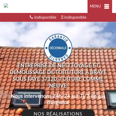
MENU
indisponible
indisponible
ENTREPRISE DE NETTTOYAGE ET
DEMOUSSAGE DE TOITUTURE À BRAYE
SOUS FAYE 37120: TOITURE COMME
NEUVE
Nous intervenons 24h/24 sur 7j/7 en cas
d'urgence
NOS RÉALISATIONS