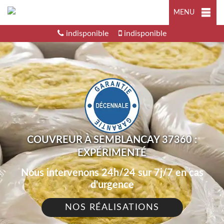
MENU
indisponible
indisponible
COUVREUR À SEMBLANCAY 37360 :
EXPÉRIMENTÉ
Nous intervenons 24h/24 sur 7j/7 en cas
d'urgence
NOS RÉALISATIONS