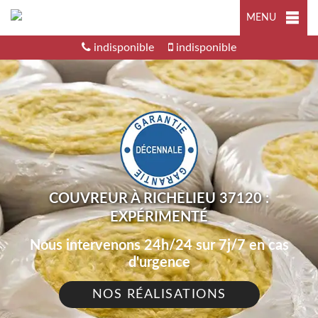
MENU
indisponible
indisponible
COUVREUR À RICHELIEU 37120 :
EXPÉRIMENTÉ
Nous intervenons 24h/24 sur 7j/7 en cas
d'urgence
NOS RÉALISATIONS