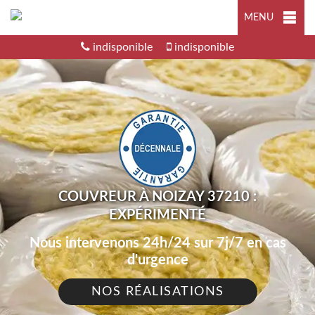
MENU
indisponible
indisponible
COUVREUR À NOIZAY 37210 :
EXPÉRIMENTÉ
Nous intervenons 24h/24 sur 7j/7 en cas
d'urgence
NOS RÉALISATIONS