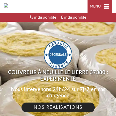
MENU
indisponible
indisponible
COUVREUR À NEUILLE LE LIERRE 37380 :
EXPÉRIMENTÉ
Nous intervenons 24h/24 sur 7j/7 en cas
d'urgence
NOS RÉALISATIONS