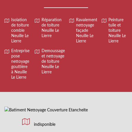
Isolation
Réparation
Ravalement
Peinture
de toiture
de toiture
nettoyage
tuile et
comble
Neuille Le
façade
toiture
Neuille Le
Lierre
Neuille Le
Neuille Le
Lierre
Lierre
Lierre
Entreprise
Demoussage
pose
et nettoyage
nettoyage
de toiture
gouttière
Neuille Le
à Neuille
Lierre
Le Lierre
indisponible