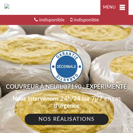
MENU
indisponible
indisponible
COUVREUR À NEUIL 37190 : EXPÉRIMENTÉ
Nous intervenons 24h/24 sur 7j/7 en cas
d'urgence
NOS RÉALISATIONS