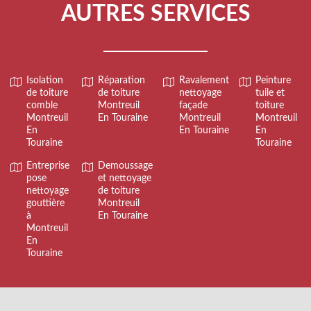
AUTRES SERVICES
Isolation
Réparation
Ravalement
Peinture
de toiture
de toiture
nettoyage
tuile et
comble
Montreuil
façade
toiture
Montreuil
En Touraine
Montreuil
Montreuil
En
En Touraine
En
Touraine
Touraine
Entreprise
Demoussage
pose
et nettoyage
nettoyage
de toiture
gouttière
Montreuil
à
En Touraine
Montreuil
En
Touraine