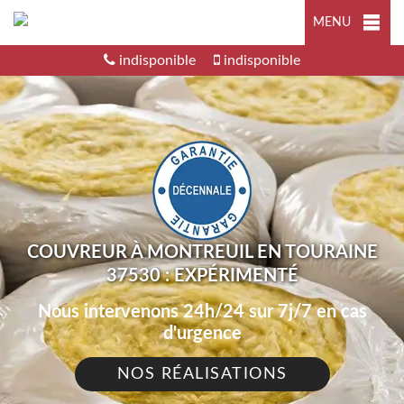
MENU
indisponible
indisponible
COUVREUR À MONTREUIL EN TOURAINE
37530 : EXPÉRIMENTÉ
Nous intervenons 24h/24 sur 7j/7 en cas
d'urgence
NOS RÉALISATIONS