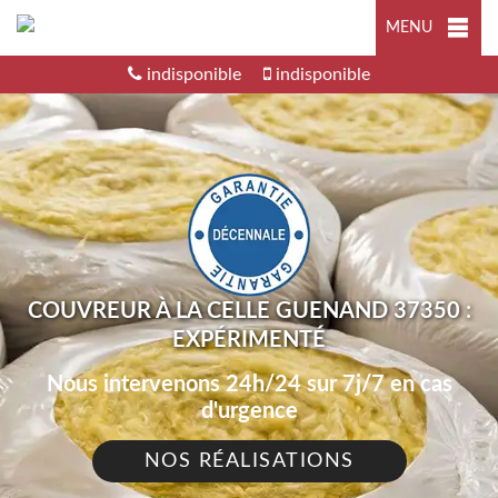
MENU
indisponible
indisponible
COUVREUR À LA CELLE GUENAND 37350 :
EXPÉRIMENTÉ
Nous intervenons 24h/24 sur 7j/7 en cas
d'urgence
NOS RÉALISATIONS