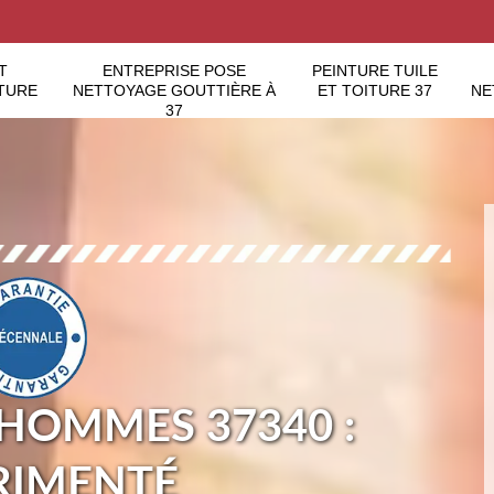
T
ENTREPRISE POSE
PEINTURE TUILE
TURE
NETTOYAGE GOUTTIÈRE À
ET TOITURE 37
NE
37
HOMMES 37340 :
RIMENTÉ