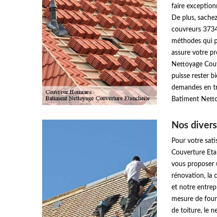
faire exception
De plus, sachez
couvreurs 3734
méthodes qui p
assure votre pr
Nettoyage Couv
puisse rester b
demandes en tra
Batiment Netto
Nos divers
Pour votre sati
Couverture Eta
vous proposer u
rénovation, la 
et notre entre
mesure de four
de toiture, le n