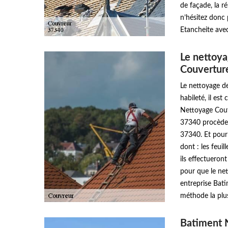
de façade, la ré
n’hésitez donc
Etancheite avec
Le nettoya
Couvertur
Le nettoyage de
habileté, il es
Nettoyage Couv
37340 procèder
37340. Et pour 
dont : les feuil
ils effectueron
pour que le net
entreprise Bat
méthode la plu
Batiment N