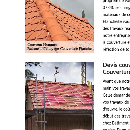
propreté de vot
37340 se charge
matériaux de c
Etancheite vous
des travaux réa
notre entrepri
la couverture e
réfection de t
Devis couv
Couvertur
Avant que notr
main vos travau
Cette demande 
vos travaux de 
d’œuvre, le coût
début des trava
chez Batiment 