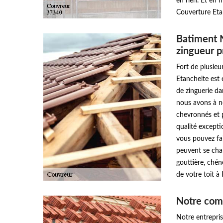
en rien. Et en 
Couverture Etan
Batiment 
zingueur p
Fort de plusie
Etancheite est
de zinguerie da
nous avons à n
chevronnés et p
qualité excepti
vous pouvez fai
peuvent se char
gouttière, chén
de votre toit 
Notre comp
Notre entrepri