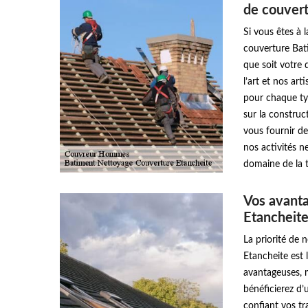
de couver
Si vous êtes à 
couverture Bat
que soit votre 
l’art et nos ar
pour chaque typ
sur la construct
vous fournir de
nos activités n
domaine de la t
Vos avant
Etancheit
La priorité de
Etancheite est 
avantageuses, m
bénéficierez d’
confiant vos t