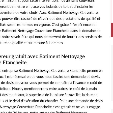
re maison. Et pour cette intervention, nos artisans couvreurs
ront de mettre en place vos isolants de toit et d’installer les
ouverture de votre choix. Avec Batiment Nettoyage Couverture
 pouvez être rassuré de n’avoir que des prestations de qualité et
lisés selon les normes en vigueur. C’est grâce à l’expérience de
se Batiment Nettoyage Couverture Etancheite dans le domaine de
t notre savoir-faire qui nous permettent de fournir des services de
oiture de qualité et sur mesure à Hommes.
reur gratuit avec Batiment Nettoyage
e Etancheite
e entreprise Batiment Nettoyage Couverture Etancheite prenne en
x, il est nécessaire que vous nous fassiez une demande de devis.
de devis couvreur vous permet de connaître à l’avance le coût de
toiture. Nous y mentionnerons entre autres, le coût de la main
 des matériaux, la superficie de la toiture à travailler, la date de
ux et le délai d’exécution du chantier. Pour une demande de devis
Nettoyage Couverture Etancheite c’est gratuit et ne vous engage