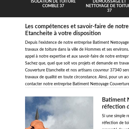
UR 37
ISOLATION DE TOITURE
DEMOUSSAGE ET
COMBLE 37
NETTOYAGE DE TOITU
37
Les compétences et savoir-faire de notr
Etancheite à votre disposition
Depuis l’existence de notre entreprise Batiment Nettoyage
travaux de toiture dans la ville de Hommes et ses environs.
appel à notre expertise et aux savoir-faire de notre entre
Sachez que, quel que soit vos projets et demande en trava
Couverture Etancheite et nos artisans couvreur 37340 seron
travaux de qualité en toute circonstance. Ainsi, pour un a
contacter notre entreprise Batiment Nettoyage Couverture
Batiment N
réfection 
Si une simple r
réfection de toi