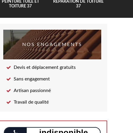
PEINTURE TUILE ET
RÉPARATION DE TOITURE
COUV
TOITURE 37
37
NOS ENGAGEMENTS
Devis et déplacement gratuits
Sans engagement
Artisan passionné
Travail de qualité
indisponible