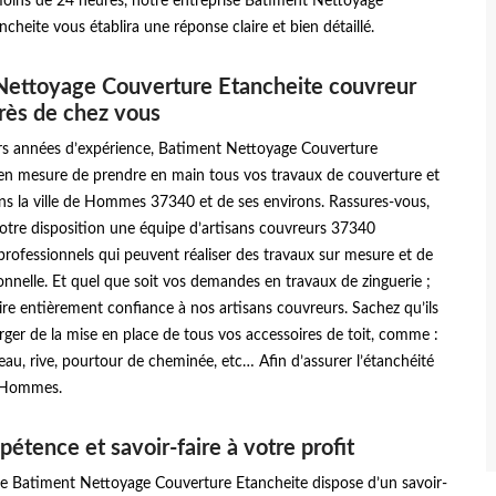
moins de 24 heures, notre entreprise Batiment Nettoyage
cheite vous établira une réponse claire et bien détaillé.
Nettoyage Couverture Etancheite couvreur
rès de chez vous
urs années d’expérience, Batiment Nettoyage Couverture
 en mesure de prendre en main tous vos travaux de couverture et
ns la ville de Hommes 37340 et de ses environs. Rassures-vous,
otre disposition une équipe d’artisans couvreurs 37340
rofessionnels qui peuvent réaliser des travaux sur mesure et de
onnelle. Et quel que soit vos demandes en travaux de zinguerie ;
re entièrement confiance à nos artisans couvreurs. Sachez qu’ils
ger de la mise en place de tous vos accessoires de toit, comme :
eau, rive, pourtour de cheminée, etc… Afin d’assurer l’étanchéité
à Hommes.
étence et savoir-faire à votre profit
se Batiment Nettoyage Couverture Etancheite dispose d’un savoir-