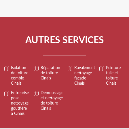
AUTRES SERVICES
Isolation
Réparation
Ravalement
Peinture
de toiture
de toiture
nettoyage
tuile et
comble
Cinais
façade
toiture
Cinais
Cinais
Cinais
Entreprise
Demoussage
pose
et nettoyage
nettoyage
de toiture
gouttière
Cinais
à Cinais