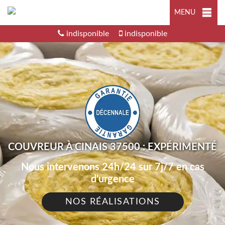
MENU
indisponible
indisponible
COUVREUR À CINAIS 37500 : EXPÉRIMENTÉ
Nous intervenons 24h/24 sur 7j/7 en cas
d'urgence
NOS RÉALISATIONS