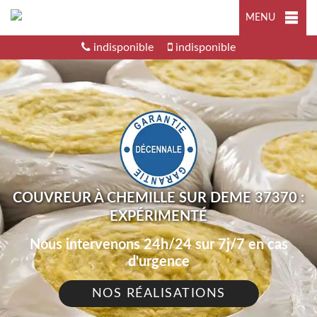
MENU
indisponible
indisponible
COUVREUR À CHEMILLE SUR DEME 37370 :
EXPÉRIMENTÉ
Nous intervenons 24h/24 sur 7j/7 en cas
d'urgence
NOS RÉALISATIONS