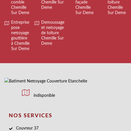
comble
Chemille Sur
façade
toiture
Chemille
Deme
Chemille
Chemille
Sur Deme
Sur Deme
Sur Deme
Entreprise
Demoussage
pose
et nettoyage
nettoyage
de toiture
gouttière
Chemille Sur
à Chemille
Deme
Sur Deme
indisponible
NOS SERVICES
Couvreur 37