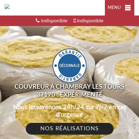
MENU
indisponible
indisponible
COUVREUR À CHAMBRAY LES TOURS
37170 : EXPÉRIMENTÉ
Nous intervenons 24h/24 sur 7j/7 en cas
d'urgence
NOS RÉALISATIONS