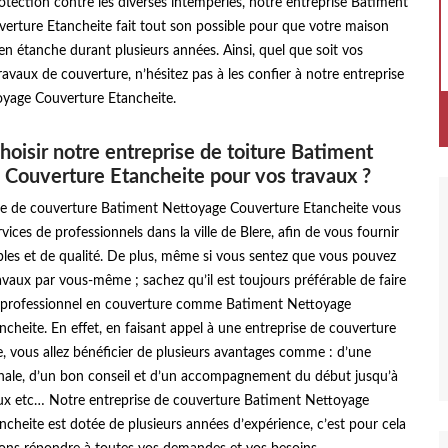
otection contre les diverses intempéries, notre entreprise Batiment
erture Etancheite fait tout son possible pour que votre maison
ien étanche durant plusieurs années. Ainsi, quel que soit vos
vaux de couverture, n’hésitez pas à les confier à notre entreprise
yage Couverture Etancheite.
hoisir notre entreprise de toiture Batiment
Couverture Etancheite pour vos travaux ?
se de couverture Batiment Nettoyage Couverture Etancheite vous
vices de professionnels dans la ville de Blere, afin de vous fournir
bles et de qualité. De plus, même si vous sentez que vous pouvez
ravaux par vous-même ; sachez qu’il est toujours préférable de faire
i professionnel en couverture comme Batiment Nettoyage
cheite. En effet, en faisant appel à une entreprise de couverture
 vous allez bénéficier de plusieurs avantages comme : d’une
nale, d’un bon conseil et d’un accompagnement du début jusqu’à
vaux etc… Notre entreprise de couverture Batiment Nettoyage
cheite est dotée de plusieurs années d’expérience, c’est pour cela