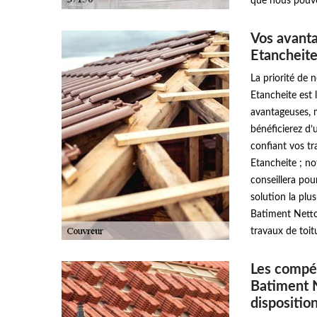
que nous pouvo
Vos avant
Etancheit
La priorité de
Etancheite est 
avantageuses, m
bénéficierez d’
confiant vos t
Etancheite ; n
conseillera pou
solution la plus
Batiment Netto
travaux de toit
Les compét
Batiment 
dispositio