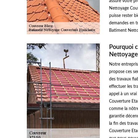
assure votre pr
Nettoyage Couv
puisse rester b
demandes en tra
Batiment Netto
Pourquoi c
Nettoyage 
Notre entrepri
propose ces ser
des travaux fia
effectuer les t
appel à un vra
Couverture Etan
comme la nôtre,
garantie décen
la fin des tra
Couverture Etan