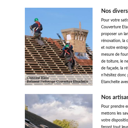
Nos divers
Pour votre sati
Couverture Etan
proposer un larg
rénovation, la 
et notre entre
mesure de four
de toiture, le n
de façade, la ré
n’hésitez donc
Etancheite avec
Nos artisa
Pour prendre en
mettons les sav
votre dispositi
feront tout leu