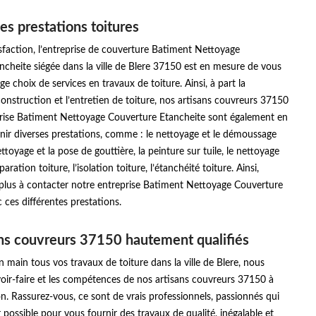
es prestations toitures
sfaction, l’entreprise de couverture Batiment Nettoyage
cheite siégée dans la ville de Blere 37150 est en mesure de vous
e choix de services en travaux de toiture. Ainsi, à part la
construction et l’entretien de toiture, nos artisans couvreurs 37150
prise Batiment Nettoyage Couverture Etancheite sont également en
nir diverses prestations, comme : le nettoyage et le démoussage
ettoyage et la pose de gouttière, la peinture sur tuile, le nettoyage
paration toiture, l’isolation toiture, l’étanchéité toiture. Ainsi,
 plus à contacter notre entreprise Batiment Nettoyage Couverture
 ces différentes prestations.
ns couvreurs 37150 hautement qualifiés
 main tous vos travaux de toiture dans la ville de Blere, nous
oir-faire et les compétences de nos artisans couvreurs 37150 à
on. Rassurez-vous, ce sont de vrais professionnels, passionnés qui
r possible pour vous fournir des travaux de qualité, inégalable et