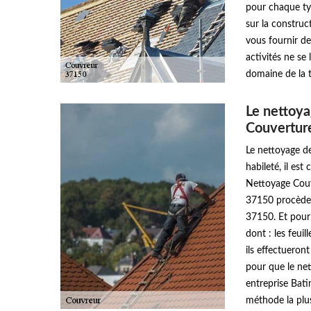
pour chaque typ
sur la construct
vous fournir de
activités ne se
domaine de la t
Le nettoya
Couvertur
Le nettoyage de
habileté, il es
Nettoyage Couv
37150 procèdero
37150. Et pour 
dont : les feuil
ils effectueron
pour que le net
entreprise Bat
méthode la plu