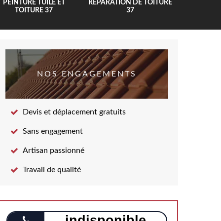
PEINTURE TUILE ET
RÉPARATION DE TOITURE
COUV
TOITURE 37
37
NOS ENGAGEMENTS
Devis et déplacement gratuits
Sans engagement
Artisan passionné
Travail de qualité
indisponible