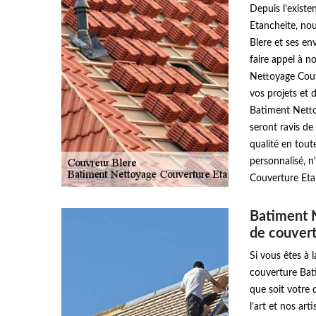
Depuis l’exist
Etancheite, nou
Blere et ses en
faire appel à n
Nettoyage Couv
vos projets et 
Batiment Netto
seront ravis de
qualité en tou
personnalisé, n
Couverture Eta
Batiment N
de couver
Si vous êtes à 
couverture Bat
que soit votre 
l’art et nos ar